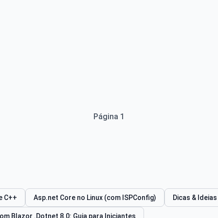
Página 1
e C++
Asp.net Core no Linux (com ISPConfig)
Dicas & Ideias
m Blazor .Dotnet 8.0: Guia para Iniciantes