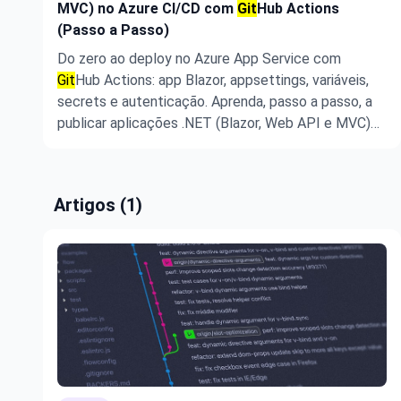
MVC) no Azure CI/CD com
Git
Hub Actions
(Passo a Passo)
Do zero ao deploy no Azure App Service com
Git
Hub Actions: app Blazor, appsettings, variáveis,
secrets e autenticação. Aprenda, passo a passo, a
publicar aplicações .NET (Blazor, Web API e MVC)
no Azure usando CI/CD com
Git
Hub Actions. Neste
guia prático, criamos uma aplicação Blazor,
configuramos appsettings e variáve ...
Artigos (1)