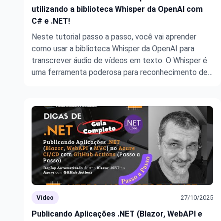
utilizando a biblioteca Whisper da OpenAI com
C# e .NET!
Neste tutorial passo a passo, você vai aprender
como usar a biblioteca Whisper da OpenAI para
transcrever áudio de vídeos em texto. O Whisper é
uma ferramenta poderosa para reconhecimento de
fala, e neste vídeo, vamos te guiar em como
configurar a biblioteca Whisper.net em um projeto
.NET, extrair áudio de um vídeo e r ...
Vídeo
27/10/2025
Publicando Aplicações .NET (Blazor, WebAPI e