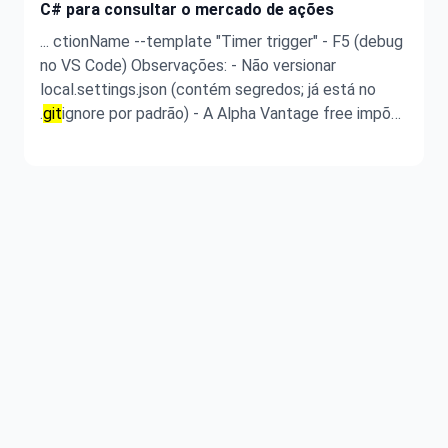
C# para consultar o mercado de ações
... ctionName --template "Timer trigger" - F5 (debug
no VS Code) Observações: - Não versionar
local.settings.json (contém segredos; já está no
.
git
ignore por padrão) - A Alpha Vantage free impõe
limites (25 requisições/dia); evite intervalos muito
curtos em testes - Alguns provedores bloqueiam e-
mails temporários; prefira ...