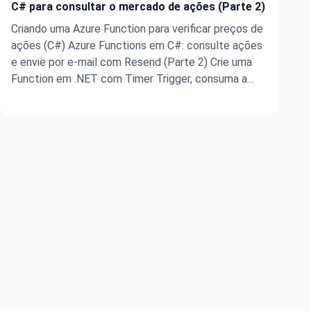
C# para consultar o mercado de ações (Parte 2)
Criando uma Azure Function para verificar preços de
ações (C#) Azure Functions em C#: consulte ações
e envie por e-mail com Resend (Parte 2) Crie uma
Function em .NET com Timer Trigger, consuma a
API Alpha Vantage e mande a cotação por e-mail
Neste passo a passo você vai criar uma Azure
Function em C# (.NET) com Timer ...