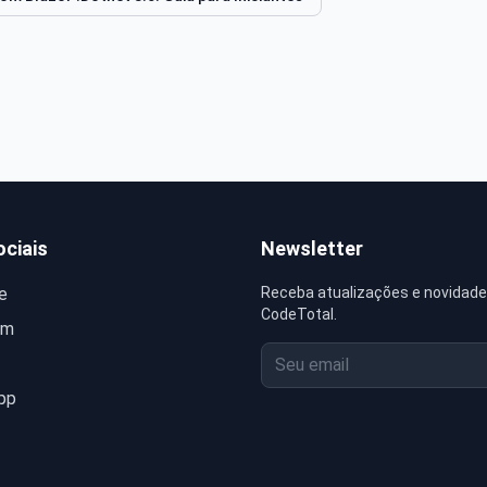
ciais
Newsletter
e
Receba atualizações e novidade
CodeTotal.
am
pp