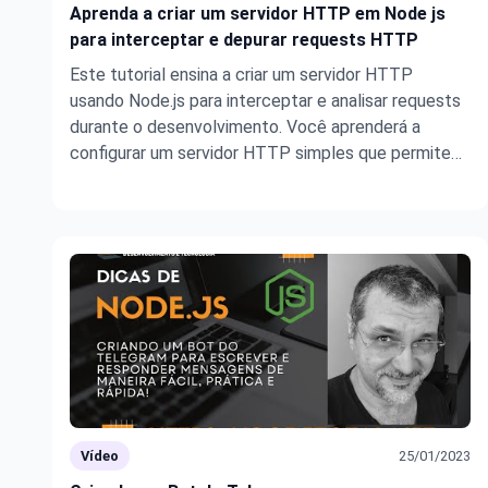
Aprenda a criar um servidor HTTP em Node js
para interceptar e depurar requests HTTP
Este tutorial ensina a criar um servidor HTTP
usando Node.js para interceptar e analisar requests
durante o desenvolvimento. Você aprenderá a
configurar um servidor HTTP simples que permite
lidar com métodos GET, POST, PUT e DELETE, ideal
para depuração de requisições HTTP em
aplicações. Este vídeo abrange desde a inst ...
Vídeo
25/01/2023