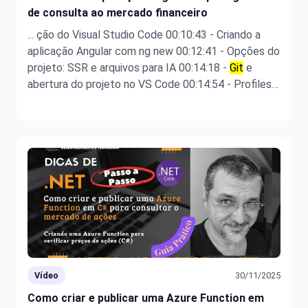
de consulta ao mercado financeiro
... ção do Visual Studio Code 00:10:43 - Criando a
aplicação Angular com ng new 00:12:41 - Opções do
projeto: SSR e arquivos para IA 00:14:18 -
Git
e
abertura do projeto no VS Code 00:14:54 - Profiles e
organização do VS Code por tecnologia 00:16:02 -
Estrutura de arquivos Angular (index.html, main.ts,
editor,
Git
, prettie ...
Vídeo
30/11/2025
Como criar e publicar uma Azure Function em