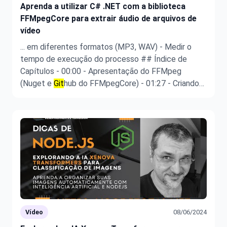
Aprenda a utilizar C# .NET com a biblioteca
FFMpegCore para extrair áudio de arquivos de
vídeo
... em diferentes formatos (MP3, WAV) - Medir o
tempo de execução do processo ## Índice de
Capítulos - 00:00 - Apresentação do FFMpeg
(Nuget e
Git
hub do FFMpegCore) - 01:27 - Criando
um novo projeto .NET - 03:35 - Configurando o
Visual Studio Code (Perfis, Extensões, etc.) - 04:43 -
Estrutura do Projeto .NET - 05:35 - Ins ...
Vídeo
08/06/2024