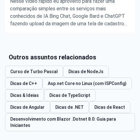
Nesse vídeo rápido eu aproveito para fazer uma
comparação simples entre os serviços mais
conhecidos de IA Bing Chat, Google Bard e ChatGPT
fazendo upload da imagem de uma tela de cadastro
simples para o Bing Chat e descrevendo como quero
essa tela em HTML/CSS.
Outros assuntos relacionados
Curso de Turbo Pascal
Dicas de NodeJs
Dicas de C++
Asp.net Core no Linux (com ISPConfig)
Dicas & Ideias
Dicas de TypeScript
Dicas de Angular
Dicas de .NET
Dicas de React
Desenvolvimento com Blazor .Dotnet 8.0: Guia para
Iniciantes