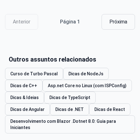
persistente (SQLite), e criar e consultar registros.
### Índice de Capítulos - ...
Anterior
Página 1
Próxima
Outros assuntos relacionados
Curso de Turbo Pascal
Dicas de NodeJs
Dicas de C++
Asp.net Core no Linux (com ISPConfig)
Dicas & Ideias
Dicas de TypeScript
Dicas de Angular
Dicas de .NET
Dicas de React
Desenvolvimento com Blazor .Dotnet 8.0: Guia para
Iniciantes