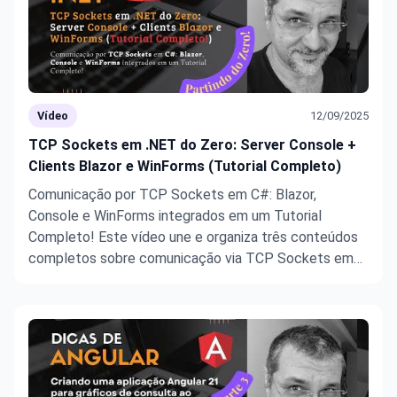
Vídeo
12/09/2025
TCP Sockets em .NET do Zero: Server Console +
Clients Blazor e WinForms (Tutorial Completo)
Comunicação por TCP Sockets em C#: Blazor,
Console e WinForms integrados em um Tutorial
Completo! Este vídeo une e organiza três conteúdos
completos sobre comunicação via TCP Sockets em
C# e .NET, mostrando desde os conceitos iniciais até
a implementação prática com Console Server, Blazor
Client e WinForms Client. Você ...