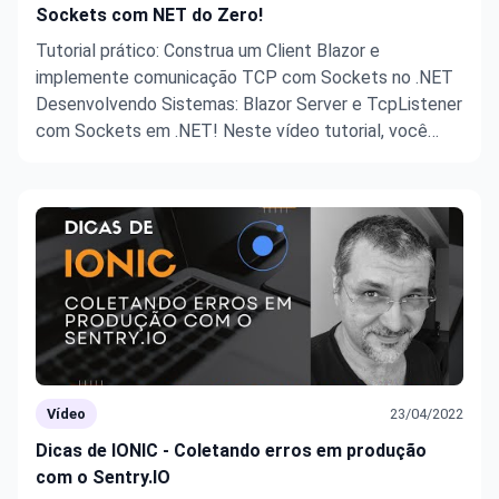
Sockets com NET do Zero!
Tutorial prático: Construa um Client Blazor e
implemente comunicação TCP com Sockets no .NET
Desenvolvendo Sistemas: Blazor Server e TcpListener
com Sockets em .NET! Neste vídeo tutorial, você
aprenderá a implementar a comunicação de Sockets
usando Blazor Server e .NET do zero. Exploraremos
como configurar um servidor ...
Vídeo
23/04/2022
Dicas de IONIC - Coletando erros em produção
com o Sentry.IO