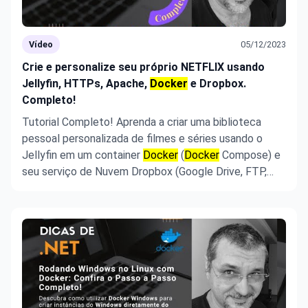
Vídeo
05/12/2023
Crie e personalize seu próprio NETFLIX usando
Jellyfin, HTTPs, Apache,
Docker
e Dropbox.
Completo!
Tutorial Completo! Aprenda a criar uma biblioteca
pessoal personalizada de filmes e séries usando o
Jellyfin em um container
Docker
(
Docker
Compose) e
seu serviço de Nuvem Dropbox (Google Drive, FTP,
etc.) com o Rclone, e aprenda a hospedar sua
biblioteca com Apache, certificar com HTTPs e
personalizá-la com sua logo e ...