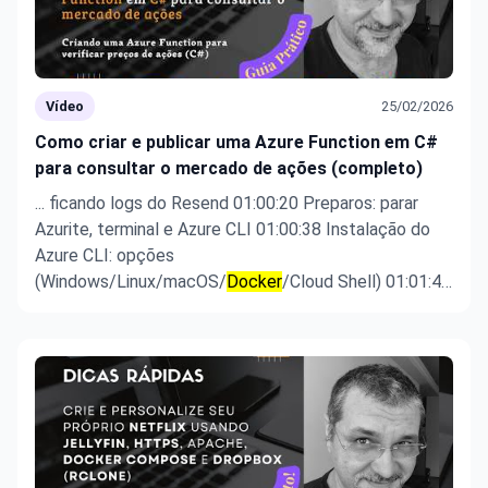
Vídeo
25/02/2026
Como criar e publicar uma Azure Function em C#
para consultar o mercado de ações (completo)
... ficando logs do Resend 01:00:20 Preparos: parar
Azurite, terminal e Azure CLI 01:00:38 Instalação do
Azure CLI: opções
(Windows/Linux/macOS/
Docker
/Cloud Shell) 01:01:40
az login e seleção da assinatura 01:02:28 Por que usar
Resource Group e criação com az group create
01:03:57 Criando Storage Account (nome, região, SKU
...