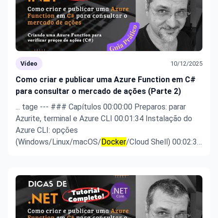
Vídeo
10/12/2025
Como criar e publicar uma Azure Function em C#
para consultar o mercado de ações (Parte 2)
... tage --- ### Capítulos 00:00:00 Preparos: parar
Azurite, terminal e Azure CLI 00:01:34 Instalação do
Azure CLI: opções
(Windows/Linux/macOS/
Docker
/Cloud Shell) 00:02:36
az login e seleção da assinatura 00:03:24 Por que usar
Resource Group e criação com az group create
00:04:53 Criando Storage Account (nome, região, SKU
...