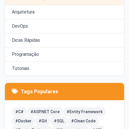
Arquitetura
DevOps
Dicas Rápidas
Programação
Tutoriais
Tags Populares
#C#
#ASP.NET Core
#Entity Framework
#Docker
#Git
#SQL
#Clean Code